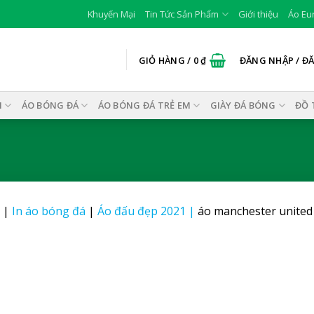
Khuyến Mại
Tin Tức Sản Phẩm
Giới thiệu
Áo Eu
GIỎ HÀNG /
0
₫
ĐĂNG NHẬP / Đ
I
ÁO BÓNG ĐÁ
ÁO BÓNG ĐÁ TRẺ EM
GIÀY ĐÁ BÓNG
ĐỒ 
|
In áo bóng đá
|
Áo đấu đẹp 2021
|
áo manchester united