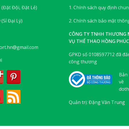
3
(Đặt Đội, Đặt Lẻ)
1. Chính sách quy định chu
9
(Sỉ Đại Lý)
2. Chính sách bảo mật thông
CÔNG TY TNHH THƯƠNG M
VỤ THỂ THAO HỒNG PHÚC
ort.hn@gmail.com
GPKD số 0108597712 đã đăn
I
công thương
Bản 
về
doth
Quản trị: Đặng Văn Trung