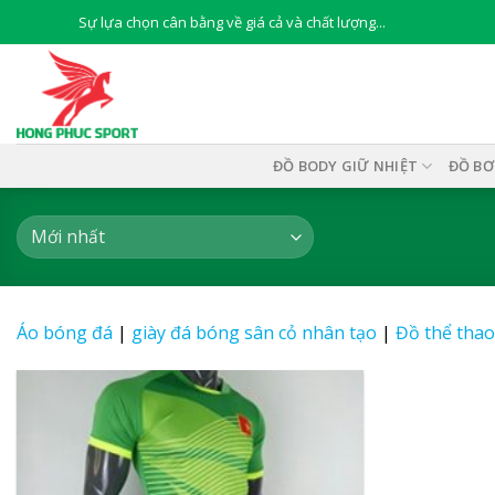
Skip
Sự lựa chọn cân bằng về giá cả và chất lượng...
to
content
ĐỒ BODY GIỮ NHIỆT
ĐỒ BƠ
Áo bóng đá
|
giày đá bóng sân cỏ nhân tạo
|
Đồ thể thao