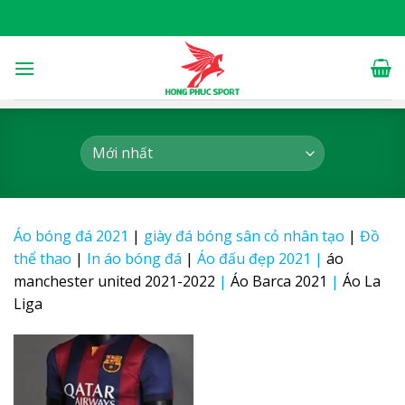
Skip
to
content
Áo bóng đá 2021
|
giày đá bóng sân cỏ nhân tạo
|
Đồ
thể thao
|
In áo bóng đá
|
Áo đấu đẹp 2021
|
áo
manchester united 2021-2022
|
Áo Barca 2021
|
Áo La
Liga