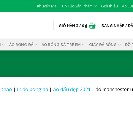
Khuyến Mại
Tin Tức Sản Phẩm
Giới thiệu
Áo Eu
GIỎ HÀNG /
0
₫
ĐĂNG NHẬP / Đ
I
ÁO BÓNG ĐÁ
ÁO BÓNG ĐÁ TRẺ EM
GIÀY ĐÁ BÓNG
ĐỒ 
 thao
|
In áo bóng đá
|
Áo đấu đẹp 2021
|
áo manchester u