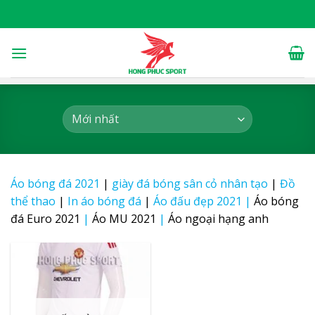
Skip
to
content
Áo bóng đá 2021
|
giày đá bóng sân cỏ nhân tạo
|
Đồ
thể thao
|
In áo bóng đá
|
Áo đấu đẹp 2021
|
Áo bóng
đá Euro 2021
|
Áo MU 2021
|
Áo ngoại hạng anh