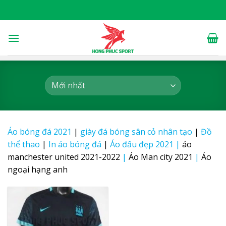
Skip
to
content
Áo bóng đá 2021
|
giày đá bóng sân cỏ nhân tạo
|
Đồ
thể thao
|
In áo bóng đá
|
Áo đấu đẹp 2021
|
áo
manchester united 2021-2022
|
Áo Man city 2021
|
Áo
ngoại hạng anh