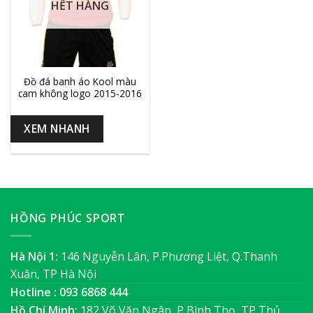
HẾT HÀNG
Đồ đá banh áo Kool màu
cam không logo 2015-2016
XEM NHANH
HỒNG PHÚC SPORT
Hà Nội 1:
146 Nguyễn Lân, P.Phương Liệt, Q.Thanh
Xuân, TP Hà Nội
Hotline : 093 6868 444
Hồ Chí Minh:
182 Võ Văn Ngân, P Bình Thọ, TP Thủ