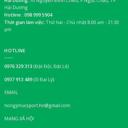
Hải Dương:
70 Nguyễn Đình Chiểu, P.Ngọc Châu, TP
Hải Dương
Hotline : 098 999 5904
Thời gian làm việc:
Thứ hai - Chủ nhật 8.00 am - 21:30
pm
HOTLINE
0976 329 313
(Đặt Đội, Đặt Lẻ)
0937 913 489
(Sỉ Đại Lý)
EMAIL
hongphucsport.hn@gmail.com
MẠNG XÃ HỘI