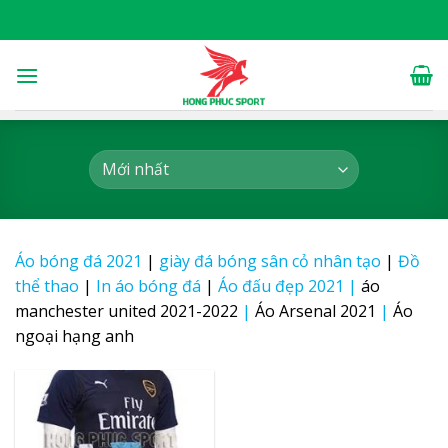
Skip
to
content
Áo bóng đá 2021
|
giày đá bóng sân cỏ nhân tạo
|
Đồ
thể thao
|
In áo bóng đá
|
Áo đấu đẹp 2021
|
áo
manchester united 2021-2022
|
Áo Arsenal 2021
|
Áo
ngoại hạng anh