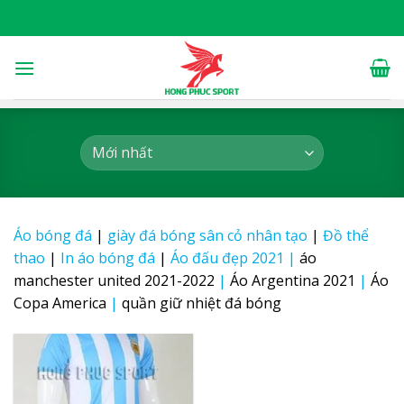
Skip
to
content
Áo bóng đá
|
giày đá bóng sân cỏ nhân tạo
|
Đồ thể
thao
|
In áo bóng đá
|
Áo đấu đẹp 2021
|
áo
manchester united 2021-2022
|
Áo Argentina 2021
|
Áo
Copa America
|
quần giữ nhiệt đá bóng