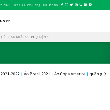
ro 2020
Tra Cứu Đơn Hàng
Bản tin
ĂNG KÝ
THỂ THAO KHÁC
PHỤ KIỆN
 2021-2022
|
Áo Brazil 2021
|
Áo Copa America
|
quần giữ