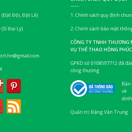
3
(Đặt Đội, Đặt Lẻ)
1. Chính sách quy định chu
9
(Sỉ Đại Lý)
2. Chính sách bảo mật thông
CÔNG TY TNHH THƯƠNG M
VỤ THỂ THAO HỒNG PHÚC
ort.hn@gmail.com
GPKD số 0108597712 đã đăn
I
công thương
Bản 
về
doth
Quản trị: Đặng Văn Trung