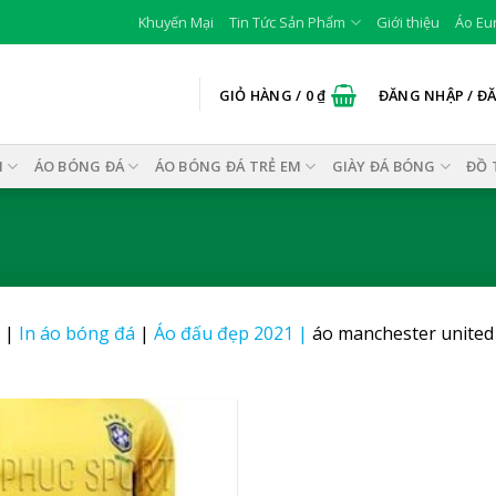
Khuyến Mại
Tin Tức Sản Phẩm
Giới thiệu
Áo Eu
GIỎ HÀNG /
0
₫
ĐĂNG NHẬP / Đ
I
ÁO BÓNG ĐÁ
ÁO BÓNG ĐÁ TRẺ EM
GIÀY ĐÁ BÓNG
ĐỒ 
|
In áo bóng đá
|
Áo đấu đẹp 2021
|
áo manchester united