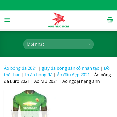
Skip
to
content
Áo bóng đá 2021
|
giày đá bóng sân cỏ nhân tạo
|
Đồ
thể thao
|
In áo bóng đá
|
Áo đấu đẹp 2021
|
Áo bóng
đá Euro 2021
|
Áo MU 2021
|
Áo ngoại hạng anh