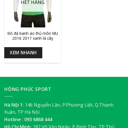
HẾT HÀNG
Đồ đá banh áo thủ môn MU
2016 2017 xanh lá cây
XEM NHANH
HỒNG PHÚC SPORT
Hà Nội 1:
146 Nguyễn Lân, P.Phương Liệt, Q.Thanh
Xuân, TP Hà Nội
Hotline : 093 6868 444
Hồ Chí Minh:
182 Võ Văn Ngân, P Bình Thọ, TP Thủ