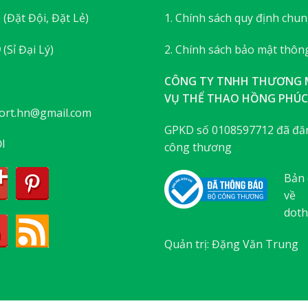
3
(Đặt Đội, Đặt Lẻ)
1. Chính sách quy định chu
9
(Sỉ Đại Lý)
2. Chính sách bảo mật thông
CÔNG TY TNHH THƯƠNG M
VỤ THỂ THAO HỒNG PHÚC
ort.hn@gmail.com
GPKD số 0108597712 đã đăn
I
công thương
Bản 
về
doth
Quản trị: Đặng Văn Trung