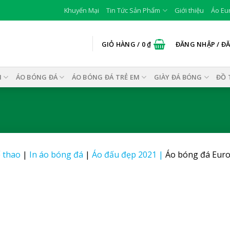
Khuyến Mại
Tin Tức Sản Phẩm
Giới thiệu
Áo Eu
GIỎ HÀNG /
0
₫
ĐĂNG NHẬP / Đ
I
ÁO BÓNG ĐÁ
ÁO BÓNG ĐÁ TRẺ EM
GIÀY ĐÁ BÓNG
ĐỒ 
 thao
|
In áo bóng đá
|
Áo đấu đẹp 2021
|
Áo bóng đá Euro