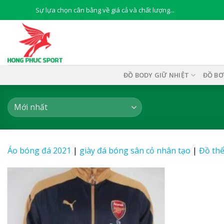
Skip
Sự lựa chọn cân bằng về giá cả và chất lượng...
to
content
ĐỒ BODY GIỮ NHIỆT
ĐỒ BƠ
Áo bóng đá 2021
|
giày đá bóng sân cỏ nhân tạo
|
Đồ thể