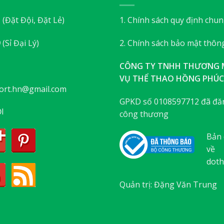
3
(Đặt Đội, Đặt Lẻ)
1. Chính sách quy định chu
9
(Sỉ Đại Lý)
2. Chính sách bảo mật thông
CÔNG TY TNHH THƯƠNG M
VỤ THỂ THAO HỒNG PHÚC
ort.hn@gmail.com
GPKD số 0108597712 đã đăn
I
công thương
Bản 
về
doth
Quản trị: Đặng Văn Trung