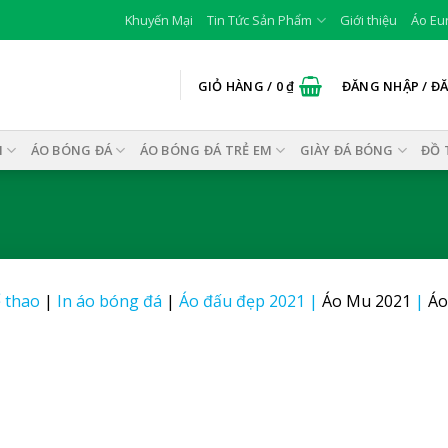
Khuyến Mại
Tin Tức Sản Phẩm
Giới thiệu
Áo Eu
GIỎ HÀNG /
0
₫
ĐĂNG NHẬP / Đ
I
ÁO BÓNG ĐÁ
ÁO BÓNG ĐÁ TRẺ EM
GIÀY ĐÁ BÓNG
ĐỒ 
 thao
|
In áo bóng đá
|
Áo đấu đẹp 2021
|
Áo Mu 2021
|
Áo