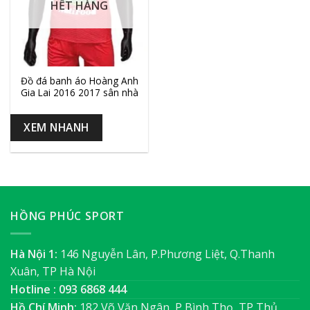
HẾT HÀNG
Đồ đá banh áo Hoàng Anh
Gia Lai 2016 2017 sân nhà
XEM NHANH
HỒNG PHÚC SPORT
Hà Nội 1:
146 Nguyễn Lân, P.Phương Liệt, Q.Thanh
Xuân, TP Hà Nội
Hotline : 093 6868 444
Hồ Chí Minh:
182 Võ Văn Ngân, P Bình Thọ, TP Thủ