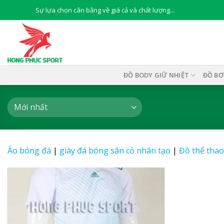
Skip
Sự lựa chọn cân bằng về giá cả và chất lượng...
to
content
ĐỒ BODY GIỮ NHIỆT
ĐỒ BƠ
Áo bóng đá
|
giày đá bóng sân cỏ nhân tạo
|
Đồ thể thao