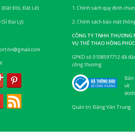
3
(Đặt Đội, Đặt Lẻ)
1. Chính sách quy định chu
9
(Sỉ Đại Lý)
2. Chính sách bảo mật thông
CÔNG TY TNHH THƯƠNG M
VỤ THỂ THAO HỒNG PHÚC
ort.hn@gmail.com
GPKD số 0108597712 đã đăn
I
công thương
Bản 
về
doth
Quản trị: Đặng Văn Trung