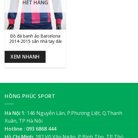
HẾT HÀNG
Đồ đá banh áo Barcelona
2014-2015 sân nhà tay dài
XEM NHANH
HỒNG PHÚC SPORT
Hà Nội 1:
146 Nguyễn Lân, P.Phương Liệt, Q.Thanh
Xuân, TP Hà Nội
Hotline : 093 6868 444
Hồ Chí Minh:
182 Võ Văn Ngân, P Bình Thọ, TP Thủ