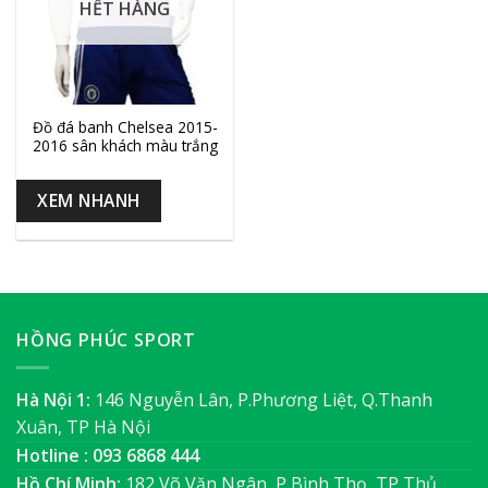
HẾT HÀNG
Đồ đá banh Chelsea 2015-
2016 sân khách màu trắng
XEM NHANH
HỒNG PHÚC SPORT
Hà Nội 1:
146 Nguyễn Lân, P.Phương Liệt, Q.Thanh
Xuân, TP Hà Nội
Hotline : 093 6868 444
Hồ Chí Minh:
182 Võ Văn Ngân, P Bình Thọ, TP Thủ