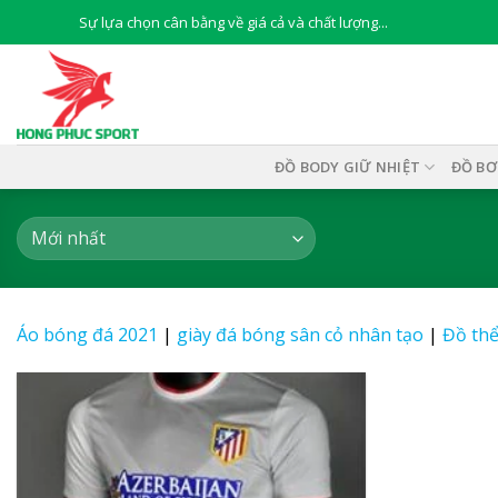
Skip
Sự lựa chọn cân bằng về giá cả và chất lượng...
to
content
ĐỒ BODY GIỮ NHIỆT
ĐỒ BƠ
Áo bóng đá 2021
|
giày đá bóng sân cỏ nhân tạo
|
Đồ thể