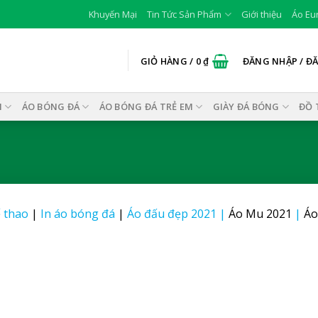
Khuyến Mại
Tin Tức Sản Phẩm
Giới thiệu
Áo Eu
GIỎ HÀNG /
0
₫
ĐĂNG NHẬP / Đ
I
ÁO BÓNG ĐÁ
ÁO BÓNG ĐÁ TRẺ EM
GIÀY ĐÁ BÓNG
ĐỒ 
 thao
|
In áo bóng đá
|
Áo đấu đẹp 2021
|
Áo Mu 2021
|
Áo