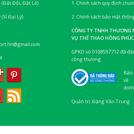
3
(Đặt Đội, Đặt Lẻ)
1. Chính sách quy định chu
9
(Sỉ Đại Lý)
2. Chính sách bảo mật thông
CÔNG TY TNHH THƯƠNG M
VỤ THỂ THAO HỒNG PHÚC
ort.hn@gmail.com
GPKD số 0108597712 đã đăn
I
công thương
Bản 
về
doth
Quản trị: Đặng Văn Trung