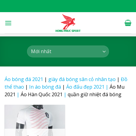
Skip
to
content
Áo bóng đá 2021
|
giày đá bóng sân cỏ nhân tạo
|
Đồ
thể thao
|
In áo bóng đá
|
Áo đấu đẹp 2021
|
Áo Mu
2021
|
Áo Hàn Quốc 2021
|
quần giữ nhiệt đá bóng