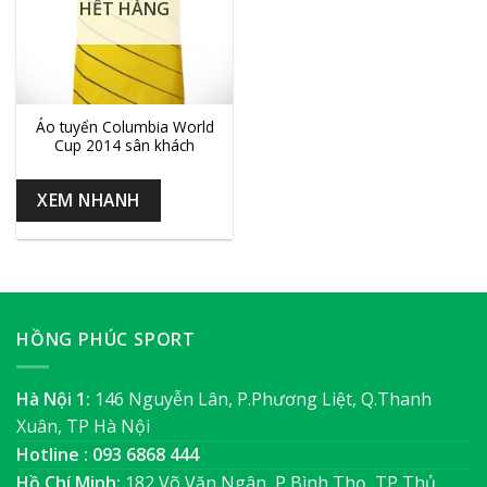
HẾT HÀNG
Áo tuyển Columbia World
Cup 2014 sân khách
XEM NHANH
HỒNG PHÚC SPORT
Hà Nội 1:
146 Nguyễn Lân, P.Phương Liệt, Q.Thanh
Xuân, TP Hà Nội
Hotline : 093 6868 444
Hồ Chí Minh:
182 Võ Văn Ngân, P Bình Thọ, TP Thủ