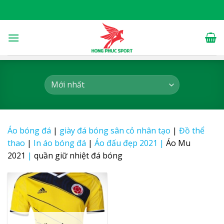
Skip
to
content
Áo bóng đá
|
giày đá bóng sân cỏ nhân tạo
|
Đồ thể
thao
|
In áo bóng đá
|
Áo đấu đẹp 2021
|
Áo Mu
2021
|
quần giữ nhiệt đá bóng