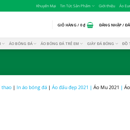
Khuyến Mại
Tin Tức Sản Phẩm
Giới thiệu
Áo Eu
GIỎ HÀNG /
0
₫
ĐĂNG NHẬP / Đ
I
ÁO BÓNG ĐÁ
ÁO BÓNG ĐÁ TRẺ EM
GIÀY ĐÁ BÓNG
ĐỒ 
 thao
|
In áo bóng đá
|
Áo đấu đẹp 2021
|
Áo Mu 2021
|
Áo