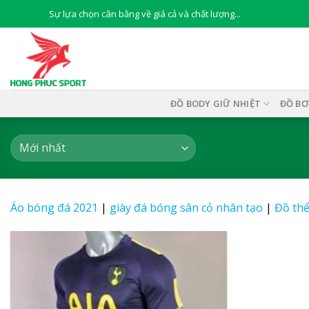
Skip
Sự lựa chọn cân bằng về giá cả và chất lượng...
to
content
ĐỒ BODY GIỮ NHIỆT
ĐỒ BƠ
Áo bóng đá 2021
|
giày đá bóng sân cỏ nhân tạo
|
Đồ thể