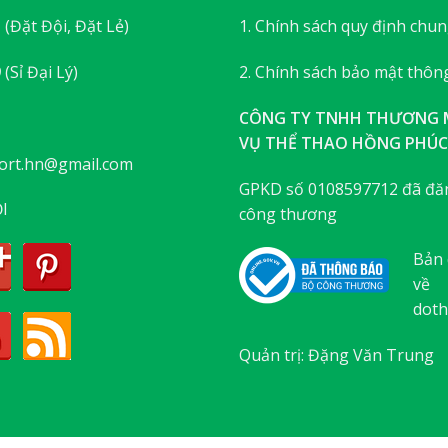
3
(Đặt Đội, Đặt Lẻ)
1. Chính sách quy định chu
9
(Sỉ Đại Lý)
2. Chính sách bảo mật thông
CÔNG TY TNHH THƯƠNG M
VỤ THỂ THAO HỒNG PHÚC
ort.hn@gmail.com
GPKD số 0108597712 đã đăn
I
công thương
Bản 
về
doth
Quản trị: Đặng Văn Trung