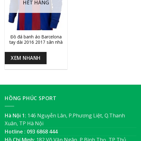
HẾT HÀNG
Đồ đá banh áo Barcelona
tay dài 2016 2017 sân nhà
XEM NHANH
HỒNG PHÚC SPORT
Hà Nội 1:
146 Nguyễn Lân, P.Phương Liệt, Q.Thanh
Xuân, TP Hà Nội
Hotline : 093 6868 444
Hồ Chí Minh:
182 Võ Văn Ngân, P Bình Thọ, TP Thủ