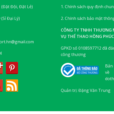
3
(Đặt Đội, Đặt Lẻ)
1. Chính sách quy định chu
9
(Sỉ Đại Lý)
2. Chính sách bảo mật thông
CÔNG TY TNHH THƯƠNG M
VỤ THỂ THAO HỒNG PHÚC
ort.hn@gmail.com
GPKD số 0108597712 đã đăn
I
công thương
Bản 
về
doth
Quản trị: Đặng Văn Trung