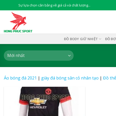
Skip
Sự lựa chọn cân bằng về giá cả và chất lượng...
to
content
ĐỒ BODY GIỮ NHIỆT
ĐỒ BƠ
Áo bóng đá 2021
|
giày đá bóng sân cỏ nhân tạo
|
Đồ thể