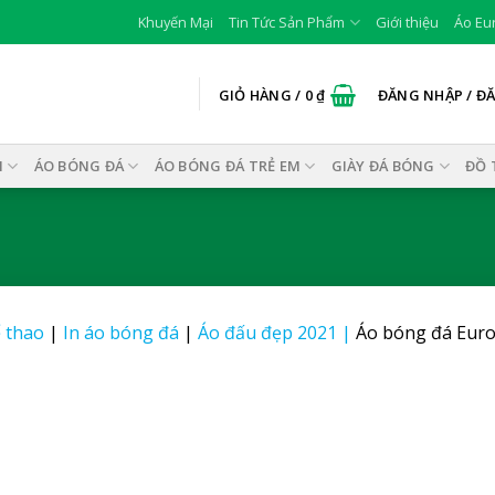
Khuyến Mại
Tin Tức Sản Phẩm
Giới thiệu
Áo Eu
GIỎ HÀNG /
0
₫
ĐĂNG NHẬP / Đ
I
ÁO BÓNG ĐÁ
ÁO BÓNG ĐÁ TRẺ EM
GIÀY ĐÁ BÓNG
ĐỒ 
 thao
|
In áo bóng đá
|
Áo đấu đẹp 2021
|
Áo bóng đá Euro