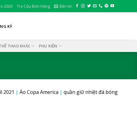
ro 2020
Tra Cứu Đơn Hàng
Bản tin
ĂNG KÝ
THỂ THAO KHÁC
PHỤ KIỆN
il 2021
|
Áo Copa America
|
quần giữ nhiệt đá bóng