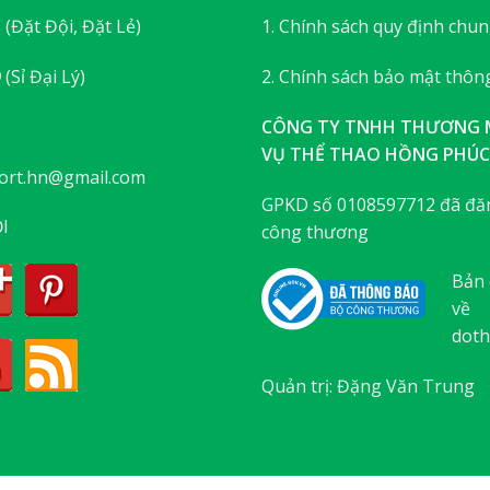
3
(Đặt Đội, Đặt Lẻ)
1. Chính sách quy định chu
9
(Sỉ Đại Lý)
2. Chính sách bảo mật thông
CÔNG TY TNHH THƯƠNG M
VỤ THỂ THAO HỒNG PHÚC
ort.hn@gmail.com
GPKD số 0108597712 đã đăn
I
công thương
Bản 
về
doth
Quản trị: Đặng Văn Trung