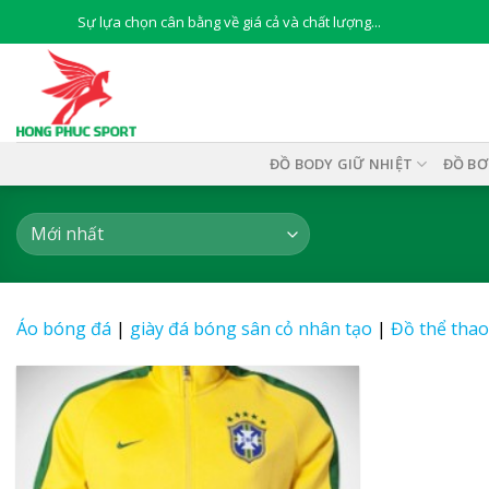
Skip
Sự lựa chọn cân bằng về giá cả và chất lượng...
to
content
ĐỒ BODY GIỮ NHIỆT
ĐỒ BƠ
Áo bóng đá
|
giày đá bóng sân cỏ nhân tạo
|
Đồ thể thao