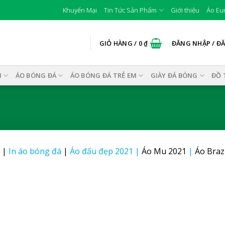
Khuyến Mại
Tin Tức Sản Phẩm
Giới thiệu
Áo Eu
GIỎ HÀNG /
0
₫
ĐĂNG NHẬP / Đ
I
ÁO BÓNG ĐÁ
ÁO BÓNG ĐÁ TRẺ EM
GIÀY ĐÁ BÓNG
ĐỒ 
|
In áo bóng đá
|
Áo đấu đẹp 2021
|
Áo Mu 2021
|
Áo Braz