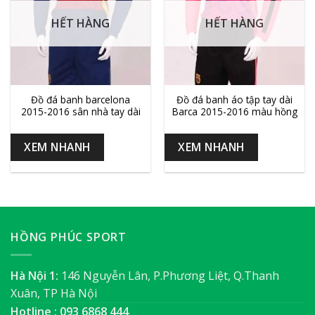
HẾT HÀNG
HẾT HÀNG
Đồ đá banh barcelona
Đồ đá banh áo tập tay dài
2015-2016 sân nhà tay dài
Barca 2015-2016 màu hồng
XEM NHANH
XEM NHANH
HỒNG PHÚC SPORT
Hà Nội 1:
146 Nguyễn Lân, P.Phương Liệt, Q.Thanh
Xuân, TP Hà Nội
Hotline : 093 6868 444