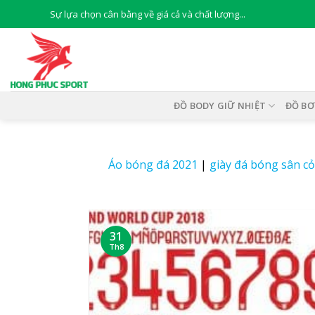
Skip
Sự lựa chọn cân bằng về giá cả và chất lượng...
to
content
ĐỒ BODY GIỮ NHIỆT
ĐỒ BƠ
Áo bóng đá 2021
|
giày đá bóng sân c
31
Th8