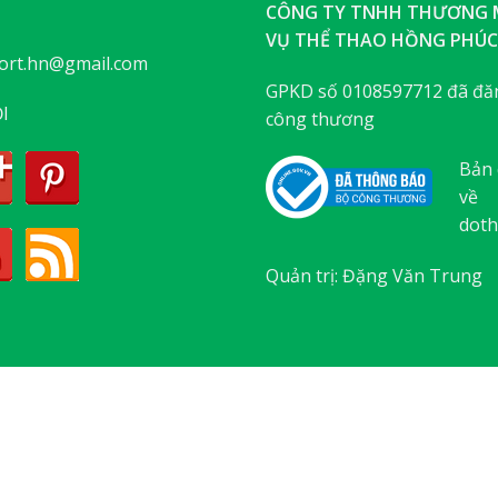
CÔNG TY TNHH THƯƠNG M
VỤ THỂ THAO HỒNG PHÚC
ort.hn@gmail.com
GPKD số 0108597712 đã đăn
I
công thương
Bản 
về
doth
Quản trị: Đặng Văn Trung
ABOUT
OUR STORES
BLOG
CONTACT
Copyright 2026 ©
Flatsome Theme