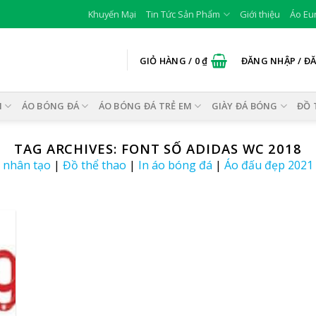
Khuyến Mại
Tin Tức Sản Phẩm
Giới thiệu
Áo Eu
GIỎ HÀNG /
0
₫
ĐĂNG NHẬP / Đ
I
ÁO BÓNG ĐÁ
ÁO BÓNG ĐÁ TRẺ EM
GIÀY ĐÁ BÓNG
ĐỒ 
TAG ARCHIVES:
FONT SỐ ADIDAS WC 2018
ỏ nhân tạo
|
Đồ thể thao
|
In áo bóng đá
|
Áo đấu đẹp 2021