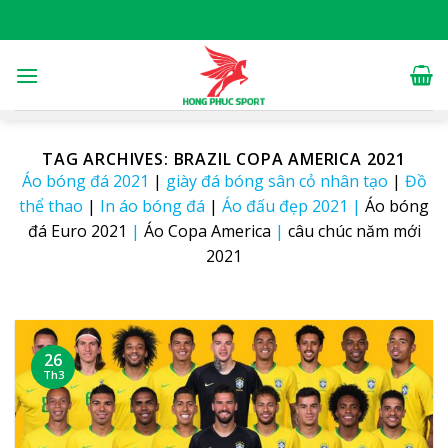
Skip
to
content
TAG ARCHIVES:
BRAZIL COPA AMERICA 2021
Áo bóng đá 2021
|
giày đá bóng sân cỏ nhân tạo
|
Đồ
thể thao
|
In áo bóng đá
|
Áo đấu đẹp 2021
|
Áo bóng
đá Euro 2021
|
Áo Copa America
|
câu chúc năm mới
2021
26
Th3