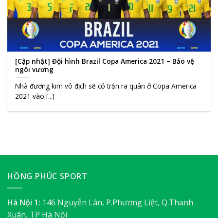
[Cập nhật] Đội hình Brazil Copa America 2021 – Bảo vệ
ngôi vương
Nhà đương kim vô địch sẽ có trận ra quân ở Copa America
2021 vào [...]
HỒNG PHÚC SPORT
Hà Nội 1:
146 Nguyễn Lân, P.Phương Liệt, Q.Thanh
Xuân, TP Hà Nội