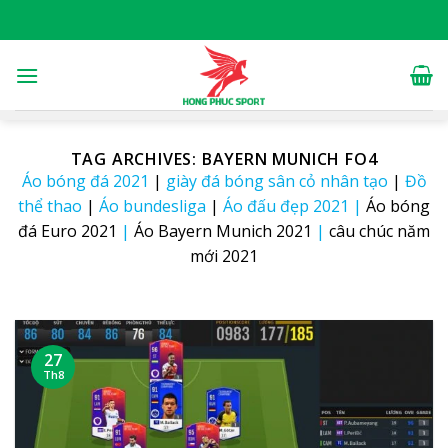
Skip
to
content
TAG ARCHIVES:
BAYERN MUNICH FO4
Áo bóng đá 2021
|
giày đá bóng sân cỏ nhân tạo
|
Đồ
thể thao
|
Áo bundesliga
|
Áo đấu đẹp 2021
|
Áo bóng
đá Euro 2021
|
Áo Bayern Munich 2021
|
câu chúc năm
mới 2021
27
Th8