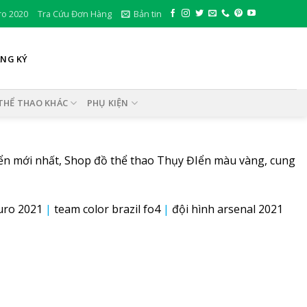
ro 2020
Tra Cứu Đơn Hàng
Bản tin
ĂNG KÝ
THỂ THAO KHÁC
PHỤ KIỆN
ển mới nhất, Shop đồ thể thao Thụy ĐIển màu vàng, cung
uro 2021
|
team color brazil fo4
|
đội hình arsenal 2021