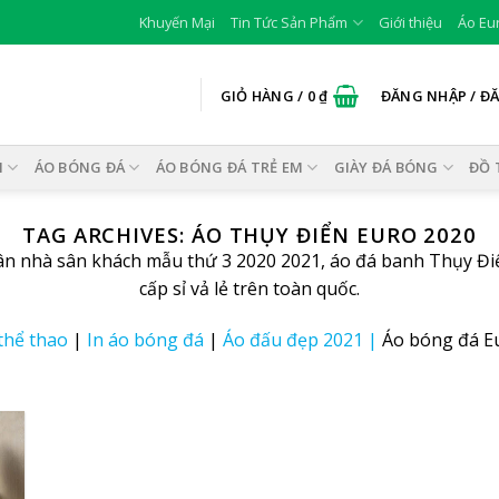
Khuyến Mại
Tin Tức Sản Phẩm
Giới thiệu
Áo Eu
GIỎ HÀNG /
0
₫
ĐĂNG NHẬP / Đ
I
ÁO BÓNG ĐÁ
ÁO BÓNG ĐÁ TRẺ EM
GIÀY ĐÁ BÓNG
ĐỒ 
TAG ARCHIVES:
ÁO THỤY ĐIỂN EURO 2020
n nhà sân khách mẫu thứ 3 2020 2021, áo đá banh Thụy Đi
cấp sỉ vả lẻ trên toàn quốc.
thể thao
|
In áo bóng đá
|
Áo đấu đẹp 2021
|
Áo bóng đá E