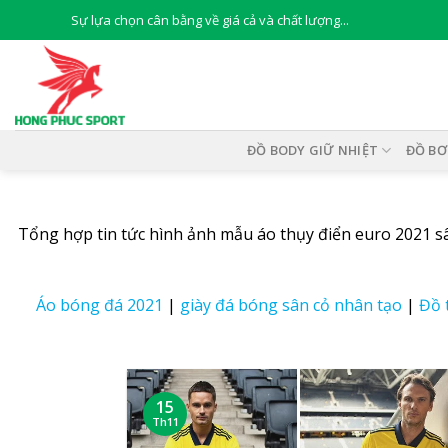
Skip
Sự lựa chọn cân bằng về giá cả và chất lượng...
to
content
ĐỒ BODY GIỮ NHIỆT
ĐỒ BƠ
Tổng hợp tin tức hình ảnh mẫu
áo thụy điển euro 2021
sâ
Áo bóng đá 2021
|
giày đá bóng sân cỏ nhân tạo
|
Đồ 
15
Th11