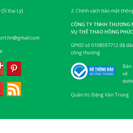
9
(Sỉ Đại Lý)
2. Chính sách bảo mật thông
CÔNG TY TNHH THƯƠNG M
VỤ THỂ THAO HỒNG PHÚC
ort.hn@gmail.com
GPKD số 0108597712 đã đăn
I
công thương
Bản 
về
doth
Quản trị: Đặng Văn Trung