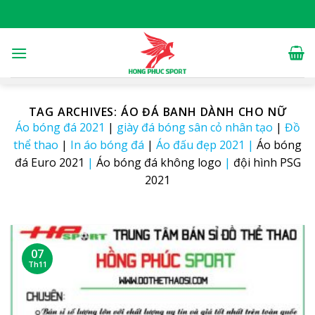
Skip
to
content
TAG ARCHIVES:
ÁO ĐÁ BANH DÀNH CHO NỮ
Áo bóng đá 2021
|
giày đá bóng sân cỏ nhân tạo
|
Đồ
thể thao
|
In áo bóng đá
|
Áo đấu đẹp 2021
|
Áo bóng
đá Euro 2021
|
Áo bóng đá không logo
|
đội hình PSG
2021
07
Th11