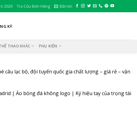
ro 2020
Tra Cứu Đơn Hàng
Bản tin
ĂNG KÝ
THỂ THAO KHÁC
PHỤ KIỆN
câu lạc bộ, đội tuyển quốc gia chất lượng – giá rẻ – vận
adrid
|
Áo bóng đá không logo
|
Ký hiệu tay của trọng tài