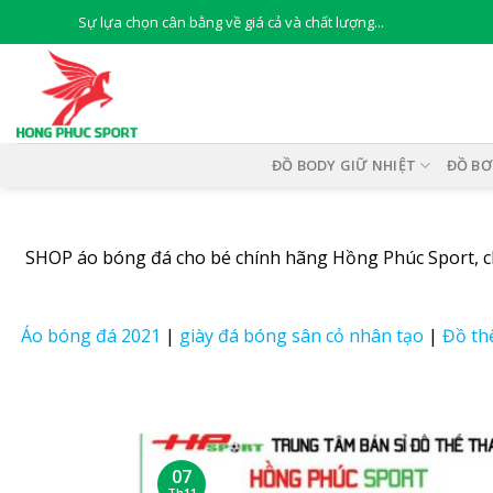
Skip
Sự lựa chọn cân bằng về giá cả và chất lượng...
to
content
ĐỒ BODY GIỮ NHIỆT
ĐỒ BƠ
SHOP áo bóng đá cho bé chính hãng Hồng Phúc Sport, chuy
Áo bóng đá 2021
|
giày đá bóng sân cỏ nhân tạo
|
Đồ th
07
Th11