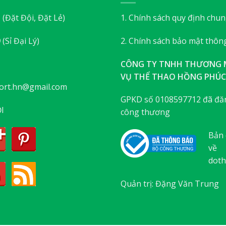
3
(Đặt Đội, Đặt Lẻ)
1. Chính sách quy định chu
9
(Sỉ Đại Lý)
2. Chính sách bảo mật thông
CÔNG TY TNHH THƯƠNG M
VỤ THỂ THAO HỒNG PHÚC
ort.hn@gmail.com
GPKD số 0108597712 đã đăn
I
công thương
Bản 
về
doth
Quản trị: Đặng Văn Trung