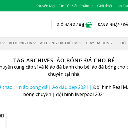
Khuyến Mại
Tin Tức Sản Phẩm
Giới thiệu
Áo Eu
GIỎ HÀNG /
0
₫
ĐĂNG NHẬP / Đ
I
ÁO BÓNG ĐÁ
ÁO BÓNG ĐÁ TRẺ EM
GIÀY ĐÁ BÓNG
ĐỒ 
TAG ARCHIVES:
ÁO BÓNG ĐÁ CHO BÉ
ên cung cấp sỉ và lẻ áo đá banh cho bé, áo đá bóng cho bé 
chuyển tại nhà.
ể thao
|
In áo bóng đá
|
Áo đấu đẹp 2021
|
Đội hình Real M
bóng chuyền
|
đội hình liverpool 2021