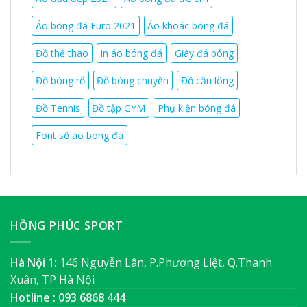
Áo bóng đá Euro 2021
Áo khoác bóng đá
Đồ thể thao
In áo bóng đá
Giày đá bóng
Đồ bóng rổ
Đồ bóng chuyền
Đồ cầu lông
Đồ Tennis
Đồ tập GYM
Phụ kiện bóng đá
Font số áo bóng đá
HỒNG PHÚC SPORT
Hà Nội 1:
146 Nguyễn Lân, P.Phương Liệt, Q.Thanh
Xuân, TP Hà Nội
Hotline : 093 6868 444