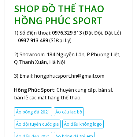
SHOP ĐỒ THỂ THAO
HỒNG PHÚC SPORT
1) Số điện thoại:
0976.329.313
(Đặt Đội, Đặt Lẻ)
–
0937 913 489
(Sỉ Đại Lý)
2) Showroom:
184 Nguyễn Lân
, P.Phương Liệt,
Q.Thanh Xuân, Hà Nội
3) Email:
hongphucsport.hn@gmail.com
Hồng Phúc Sport
: Chuyên cung cấp, bán sỉ,
bán lẻ các mặt hàng thể thao:
Áo bóng đá 2021
Áo câu lạc bộ
Áo đội tuyển quốc gia
Áo đấu không logo
Áo đấu đẹp 2021
Áo bóng đá trẻ em