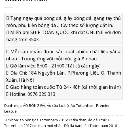
Tặng ngay quả bóng đá, giày bóng đá, găng tay thủ
môn, phụ kiện bóng đá ... tùy theo số lượng đặt in.
Miễn phí SHIP TOÀN QUỐC khi đặt ONLINE với đơn
hàng trên 450k.
Mỗi sản phẩm được sản xuất nhiều chất liệu vải #
nhau - Tương ứng với mỗi mức giá # nhau.
Giờ làm việc: 8h00 - 21h00 (Tất cả các ngày)
Địa Chỉ: 184 Nguyễn Lân, P.Phương Liệt, Q. Thanh
Xuân, Hà Nội
Giao hàng toàn quốc: Từ 24 - 48h (cả thời gian in ấn)
Hotline: 0976 329 313
Danh mục:
ÁO BÓNG ĐÁ
,
Áo câu lạc bộ
,
Áo Tottenham
,
Premier
League
Từ khóa:
áo bóng đá Tottenham 2016/17 tím than
,
áo đấu thứ 3
Tottenham 2017 tím than mới nhất.
,
Đồ đá banh áo Tottenham 2016