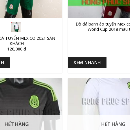
+
Đồ đá banh áo tuyển Mexic
World Cup 2018 màu 
Á TUYỂN MEXICO 2021 SÂN
KHÁCH
120,000
₫
NH
XEM NHANH
HẾT HÀNG
HẾT HÀNG