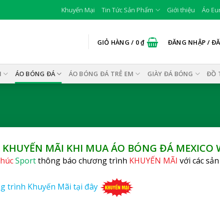
Khuyến Mại
Tin Tức Sản Phẩm
Giới thiệu
Áo Eu
GIỎ HÀNG /
0
₫
ĐĂNG NHẬP / Đ
I
ÁO BÓNG ĐÁ
ÁO BÓNG ĐÁ TRẺ EM
GIÀY ĐÁ BÓNG
ĐỒ 
 KHUYẾN MÃI KHI MUA
ÁO BÓNG ĐÁ MEXICO 
húc
Sport
thông báo chương trình
KHUYẾN MÃI
với các sả
g trình Khuyến Mãi tại đây