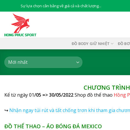
Skip
Sự lựa chọn cân bằng về giá cả và chất lượng...
to
content
ĐỒ BODY GIỮ NHIỆT
ĐỒ BƠ
CHƯƠNG TRÌNH
Kể từ ngày 01
/05 => 30/05/2022
Shop đồ thể thao
Hồng P
↪
Nhận ngay túi rút và tất chống trơn khi tham gia chươn
ĐỒ THỂ THAO – ÁO BÓNG ĐÁ MEXICO