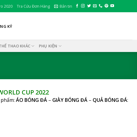
ro 2020
Tra Cứu Đơn Hàng
Bản tin
ĂNG KÝ
THỂ THAO KHÁC
PHỤ KIỆN
WORLD CUP 2022
n phẩm:
ÁO BÓNG ĐÁ
–
GIÀY BÓNG ĐÁ
–
QUẢ BÓNG ĐÁ
: