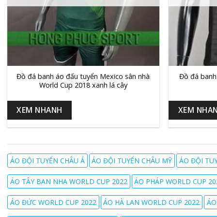
+
+
Đồ đá banh áo đấu tuyển Mexico sân nhà
Đồ đá banh
World Cup 2018 xanh lá cây
XEM NHANH
XEM NHA
ÁO ĐỘI TUYỂN CHÂU Á
ÁO ĐỘI TUYỂN CHÂU MỸ
ÁO ĐỘI TU
ÁO TÂY BAN NHA WORLD CUP 2022
ÁO PHÁP WORLD CUP 20
ÁO ĐỨC WORLD CUP 2022
ÁO HÀ LAN WORLD CUP 2022
ÁO