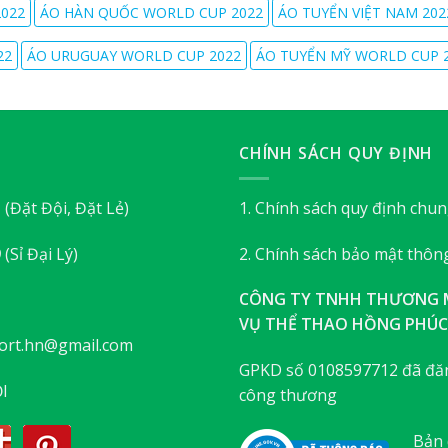
022
ÁO HÀN QUỐC WORLD CUP 2022
ÁO TUYỂN VIỆT NAM 202
22
ÁO URUGUAY WORLD CUP 2022
ÁO TUYỂN MỸ WORLD CUP 
CHÍNH SÁCH QUY ĐỊNH
3
(Đặt Đội, Đặt Lẻ)
1. Chính sách quy định chu
9
(Sỉ Đại Lý)
2. Chính sách bảo mật thông
CÔNG TY TNHH THƯƠNG M
VỤ THỂ THAO HỒNG PHÚC
ort.hn@gmail.com
GPKD số 0108597712 đã đăn
I
công thương
Bản 