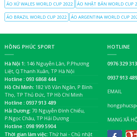
ÁO XỨ WALES WORLD CUP 2022
ÁO NHẬT BẢN WORLD CUP 2
ÁO BRAZIL WORLD CUP 2022
ÁO ARGENTINA WORLD CUP 20
HỒNG PHÚC SPORT
HOTLINE
Hà Nội 1:
146 Nguyễn Lân, P.Phương
0976 329 31
Liệt, Q.Thanh Xuân, TP Hà Nội
0937 913 48
Hotline : 093 6868 444
Hồ Chí Minh:
182 Võ Văn Ngân, P Bình
EMAIL
Thọ, TP Thủ Đức, TP Hồ Chí Minh
Hotline : 0937 913 489
hongphucsp
Hải Dương:
70 Nguyễn Đình Chiểu,
P.Ngọc Châu, TP Hải Dương
MẠNG XÃ HỘ
Hotline : 098 999 5904
Thời gian làm việc:
Thứ hai - Chủ nhật